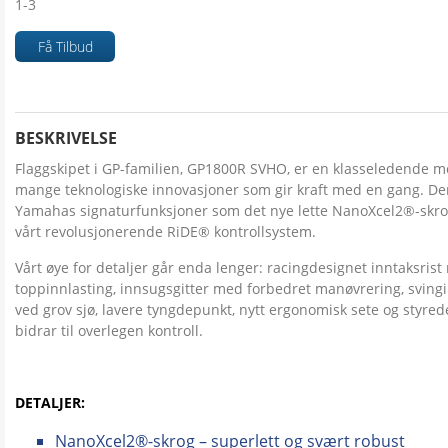
1-3
Få Tilbud
BESKRIVELSE
Flaggskipet i GP-familien, GP1800R SVHO, er en klasseledende m
mange teknologiske innovasjoner som gir kraft med en gang. Den 
Yamahas signaturfunksjoner som det nye lette NanoXcel2®-skrog
vårt revolusjonerende RiDE® kontrollsystem.
Vårt øye for detaljer går enda lenger: racingdesignet inntaksris
toppinnlasting, innsugsgitter med forbedret manøvrering, sving
ved grov sjø, lavere tyngdepunkt, nytt ergonomisk sete og styrede
bidrar til overlegen kontroll.
DETALJER:
NanoXcel2®-skrog – superlett og svært robust