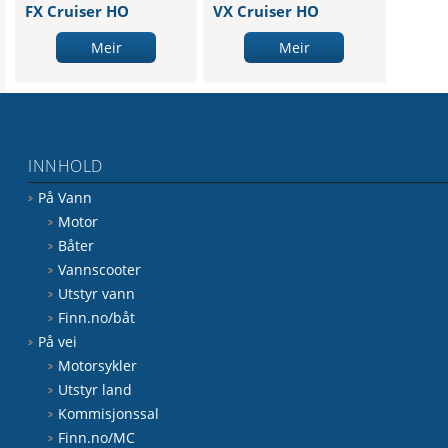
FX Cruiser HO
VX Cruiser HO
Meir
Meir
INNHOLD
På Vann
Motor
Båter
Vannscooter
Utstyr vann
Finn.no/båt
På vei
Motorsykler
Utstyr land
Kommisjonssal
Finn.no/MC