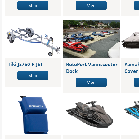
Meir
Meir
Tiki JS750-R JET
RotoPort Vannscooter-
Yama
Dock
Cover
Meir
Meir