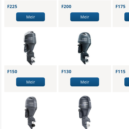
F225
F200
F175
Meir
Meir
F150
F130
F115
Meir
Meir