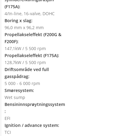
(F175A):
4/In-line, 16-valve, DOHC
Boring x slag:
96,0 mm x 96,2 mm
Propellakseleffekt (F200G &
F200F):
147,1kW / 5 500 rpm
Propellakseleffekt (F175A):
128,7kW / 5 500 rpm
Driftsområde ved full
gasspådrag:
5 000 - 6 000 rpm
Smøresystem:
Wet sump
Bensininnsprøytningssystem
:
EFI
Ignition / advance system:
TCI