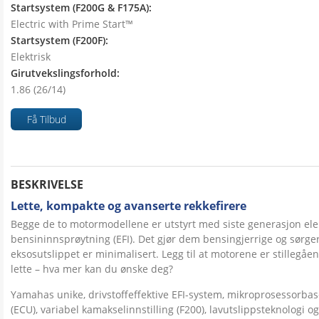
Startsystem (F200G & F175A):
Electric with Prime Start™
Startsystem (F200F):
Elektrisk
Girutvekslingsforhold:
1.86 (26/14)
Få Tilbud
BESKRIVELSE
Lette, kompakte og avanserte rekkefirere
Begge de to motormodellene er utstyrt med siste generasjon ele
bensininnsprøytning (EFI). Det gjør dem bensingjerrige og sørger
eksosutslippet er minimalisert. Legg til at motorene er stillegåen
lette – hva mer kan du ønske deg?
Yamahas unike, drivstoffeffektive EFI-system, mikroprosessorbas
(ECU), variabel kamakselinnstilling (F200), lavutslippsteknologi o