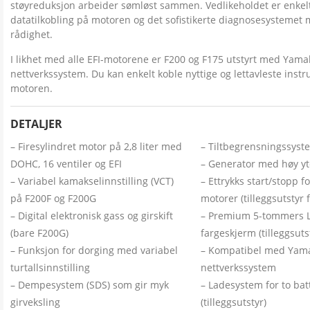
støyreduksjon arbeider sømløst sammen. Vedlikeholdet er enkel
datatilkobling på motoren og det sofistikerte diagnosesystemet 
rådighet.
I likhet med alle EFI-motorene er F200 og F175 utstyrt med Yama
nettverkssystem. Du kan enkelt koble nyttige og lettavleste instr
motoren.
DETALJER
Firesylindret motor på 2,8 liter med
Tiltbegrensningssyste
DOHC, 16 ventiler og EFI
Generator med høy yte
Variabel kamakselinnstilling (VCT)
Ettrykks start/stopp for
på F200F og F200G
motorer (tilleggsutstyr 
Digital elektronisk gass og girskift
Premium 5-tommers 
(bare F200G)
fargeskjerm (tilleggsuts
Funksjon for dorging med variabel
Kompatibel med Yama
turtallsinnstilling
nettverkssystem
Dempesystem (SDS) som gir myk
Ladesystem for to bat
girveksling
(tilleggsutstyr)