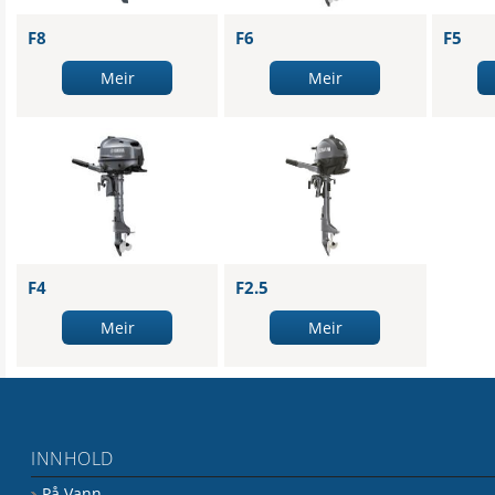
F8
F6
F5
Meir
Meir
F4
F2.5
Meir
Meir
INNHOLD
På Vann