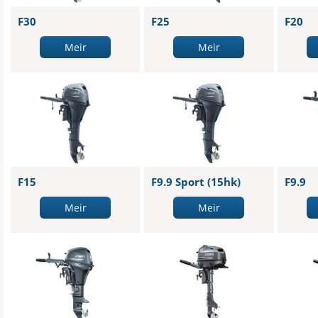
F30
F25
F20
Meir
Meir
F15
F9.9 Sport (15hk)
F9.9
Meir
Meir