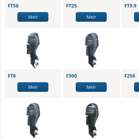
FT50
FT25
FT9.9
Meir
Meir
FT8
F300
F250
Meir
Meir