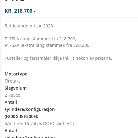
KR. 218.700,-
Rettleiande prisar 2023.
F175LA (lang stamme): fra 218.700,-
F175XA (ekstra lang stamme): fra 220.200,-
Turteller og fartsmåler ikkje inkl. i nokon av prisane.
Motortype:
Firetakt
Slagvolum:
2 785cc
Antall
sylindere/konfigurasjon
(F200G & F200F):
4/In-line, 16-valve, DOHC with VCT
Antall
sylindere/konfigurasjon