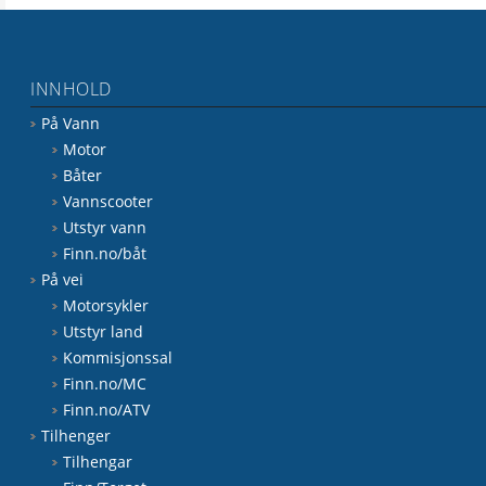
INNHOLD
På Vann
Motor
Båter
Vannscooter
Utstyr vann
Finn.no/båt
På vei
Motorsykler
Utstyr land
Kommisjonssal
Finn.no/MC
Finn.no/ATV
Tilhenger
Tilhengar