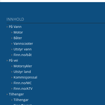
INNHOLD
På Vann
Motor
Båter
Vannscooter
Utstyr vann
Finn.no/båt
På vei
Motorsykler
Utstyr land
Kommisjonssal
Finn.no/MC
Finn.no/ATV
Tilhenger
Tilhengar