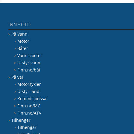
INNHOLD
På Vann
Motor
Båter
Vannscooter
Utstyr vann
Finn.no/båt
På vei
Motorsykler
Utstyr land
Kommisjonssal
Finn.no/MC
Finn.no/ATV
Tilhenger
Tilhengar