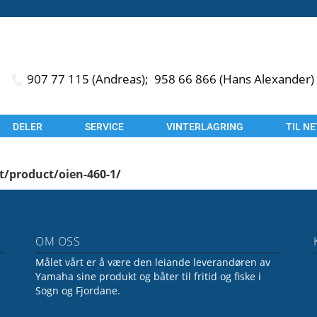
907 77 115 (Andreas);
958 66 866 (Hans Alexander)
DELER
SERVICE
VINTERLAGRING
TIL N
t/product/oien-460-1/
OM OSS
Målet vårt er å være den leiande leverandøren av
Yamaha sine produkt og båter til fritid og fiske i
Sogn og Fjordane.