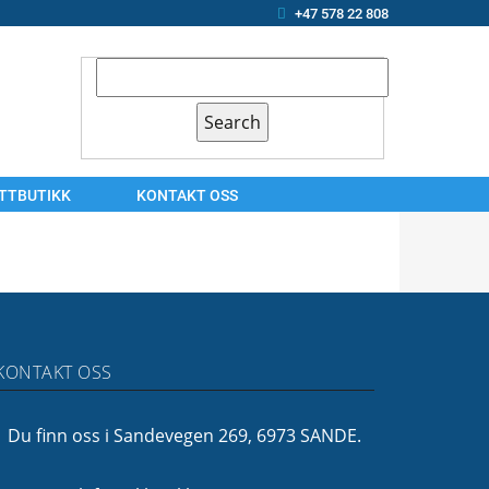
+47 578 22 808
ETTBUTIKK
KONTAKT OSS
KONTAKT
OSS
ARBEIDSSØKER?
OM
KONTAKT OSS
OSS
FINANSIERING
Du finn oss i Sandevegen 269, 6973 SANDE.
FØLG
OSS!