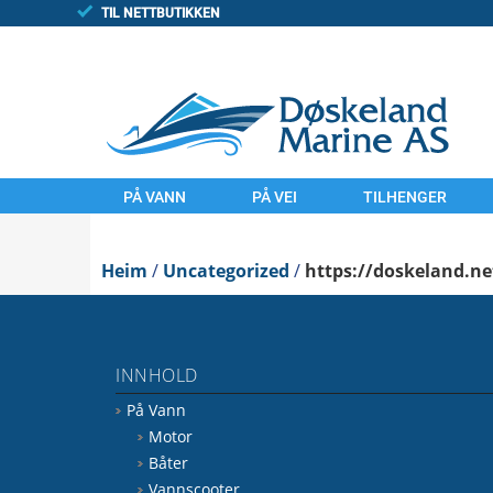
TIL NETTBUTIKKEN
PÅ VANN
PÅ VEI
TILHENGER
MOTOR
MOTORSYKLER
TILHENGAR
Heim
BÅTER
/
Uncategorized
UTSTYR
/
https://doskeland.ne
FINN/TORGET
VANNSCOOTER
LAND
UTSTYR
KOMMISJONSSAL
INNHOLD
VANN
FINN.NO/MC
På Vann
FINN.NO/BÅT
FINN.NO/ATV
Motor
Båter
Vannscooter