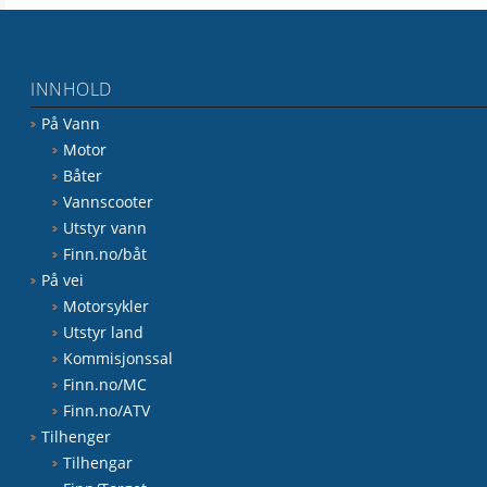
INNHOLD
På Vann
Motor
Båter
Vannscooter
Utstyr vann
Finn.no/båt
På vei
Motorsykler
Utstyr land
Kommisjonssal
Finn.no/MC
Finn.no/ATV
Tilhenger
Tilhengar