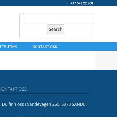
+47 578 22 808
ETTBUTIKK
KONTAKT OSS
KONTAKT
OSS
ARBEIDSSØKER?
OM
KONTAKT OSS
OSS
FINANSIERING
Du finn oss i Sandevegen 269, 6973 SANDE.
FØLG
OSS!