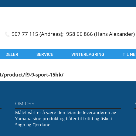
907 77 115 (Andreas);
958 66 866 (Hans Alexander)
DELER
SERVICE
VINTERLAGRING
TIL N
t/product/f9-9-sport-15hk/
OM OSS
Målet vårt er å være den leiande leverandøren av
Yamaha sine produkt og båter til fritid og fiske i
Sogn og Fjordane.