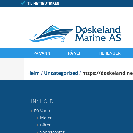
TIL NETTBUTIKKEN
PÅ VANN
PÅ VEI
TILHENGER
MOTOR
MOTORSYKLER
TILHENGAR
Heim
BÅTER
/
Uncategorized
UTSTYR
/
https://doskeland.ne
FINN/TORGET
VANNSCOOTER
LAND
UTSTYR
KOMMISJONSSAL
INNHOLD
VANN
FINN.NO/MC
På Vann
FINN.NO/BÅT
FINN.NO/ATV
Motor
Båter
Vannscooter