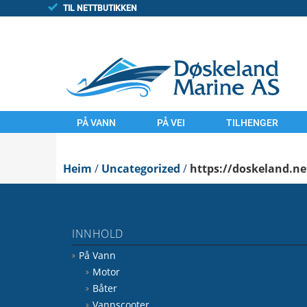
TIL NETTBUTIKKEN
PÅ VANN
PÅ VEI
TILHENGER
MOTOR
MOTORSYKLER
TILHENGAR
Heim
BÅTER
/
Uncategorized
UTSTYR
/
https://doskeland.ne
FINN/TORGET
VANNSCOOTER
LAND
UTSTYR
KOMMISJONSSAL
INNHOLD
VANN
FINN.NO/MC
På Vann
FINN.NO/BÅT
FINN.NO/ATV
Motor
Båter
Vannscooter