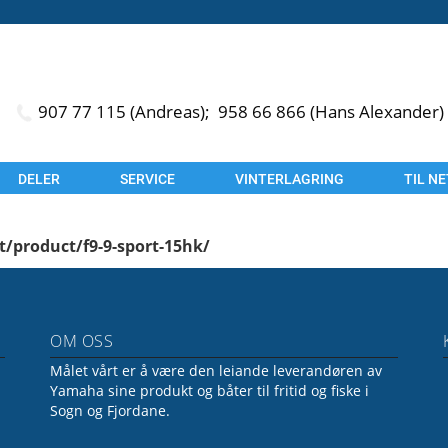
907 77 115 (Andreas);
958 66 866 (Hans Alexander)
DELER
SERVICE
VINTERLAGRING
TIL N
t/product/f9-9-sport-15hk/
OM OSS
Målet vårt er å være den leiande leverandøren av
Yamaha sine produkt og båter til fritid og fiske i
Sogn og Fjordane.