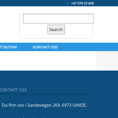
+47 578 22 808
ETTBUTIKK
KONTAKT OSS
KONTAKT
OSS
ARBEIDSSØKER?
OM
KONTAKT OSS
OSS
FINANSIERING
Du finn oss i Sandevegen 269, 6973 SANDE.
FØLG
OSS!