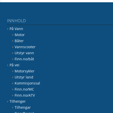
INNHOLD
På Vann
Motor
Båter
Vannscooter
Utstyr vann
Finn.no/båt
På vei
Motorsykler
Utstyr land
Kommisjonssal
Finn.no/MC
Finn.no/ATV
Tilhenger
Tilhengar