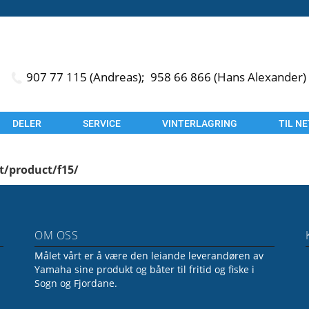
907 77 115 (Andreas);
958 66 866 (Hans Alexander)
DELER
SERVICE
VINTERLAGRING
TIL N
t/product/f15/
OM OSS
Målet vårt er å være den leiande leverandøren av
Yamaha sine produkt og båter til fritid og fiske i
Sogn og Fjordane.