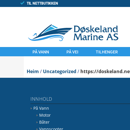
TIL NETTBUTIKKEN
PÅ VANN
PÅ VEI
TILHENGER
MOTOR
MOTORSYKLER
TILHENGAR
Heim
BÅTER
/
Uncategorized
UTSTYR
/
https://doskeland.ne
FINN/TORGET
VANNSCOOTER
LAND
UTSTYR
KOMMISJONSSAL
INNHOLD
VANN
FINN.NO/MC
På Vann
FINN.NO/BÅT
FINN.NO/ATV
Motor
Båter
Vannscooter