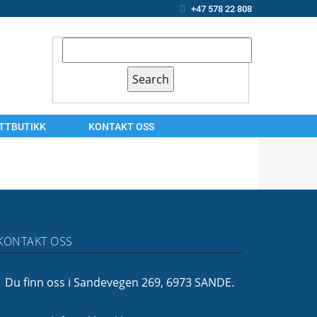
+47 578 22 808
ETTBUTIKK
KONTAKT OSS
KONTAKT
OSS
ARBEIDSSØKER?
OM
KONTAKT OSS
OSS
FINANSIERING
Du finn oss i Sandevegen 269, 6973 SANDE.
FØLG
OSS!