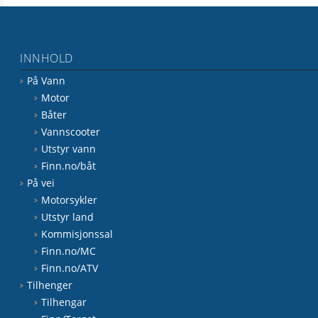
INNHOLD
På Vann
Motor
Båter
Vannscooter
Utstyr vann
Finn.no/båt
På vei
Motorsykler
Utstyr land
Kommisjonssal
Finn.no/MC
Finn.no/ATV
Tilhenger
Tilhengar