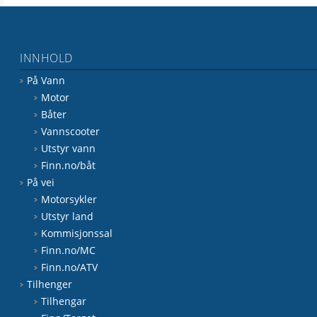
INNHOLD
På Vann
Motor
Båter
Vannscooter
Utstyr vann
Finn.no/båt
På vei
Motorsykler
Utstyr land
Kommisjonssal
Finn.no/MC
Finn.no/ATV
Tilhenger
Tilhengar