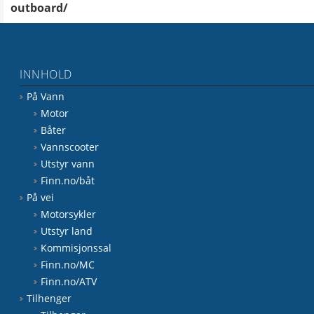
outboard/
INNHOLD
På Vann
Motor
Båter
Vannscooter
Utstyr vann
Finn.no/båt
På vei
Motorsykler
Utstyr land
Kommisjonssal
Finn.no/MC
Finn.no/ATV
Tilhenger