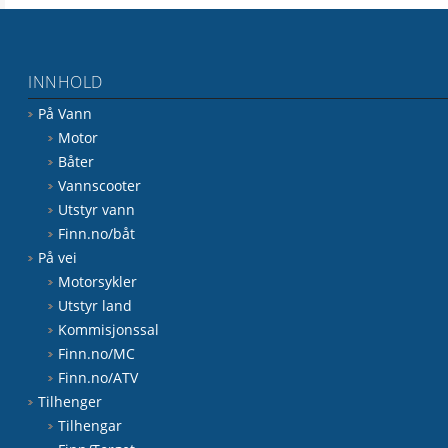
INNHOLD
På Vann
Motor
Båter
Vannscooter
Utstyr vann
Finn.no/båt
På vei
Motorsykler
Utstyr land
Kommisjonssal
Finn.no/MC
Finn.no/ATV
Tilhenger
Tilhengar