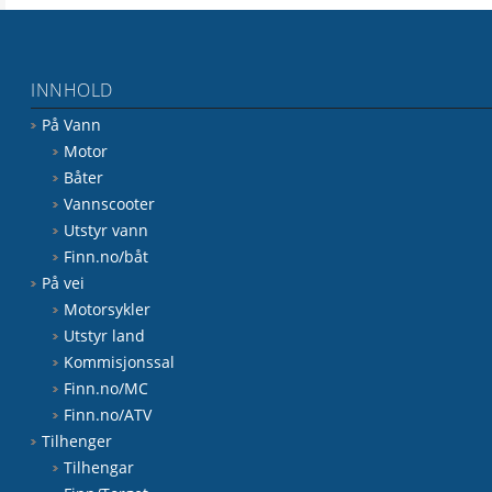
INNHOLD
På Vann
Motor
Båter
Vannscooter
Utstyr vann
Finn.no/båt
På vei
Motorsykler
Utstyr land
Kommisjonssal
Finn.no/MC
Finn.no/ATV
Tilhenger
Tilhengar