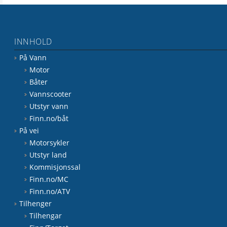
INNHOLD
På Vann
Motor
Båter
Vannscooter
Utstyr vann
Finn.no/båt
På vei
Motorsykler
Utstyr land
Kommisjonssal
Finn.no/MC
Finn.no/ATV
Tilhenger
Tilhengar