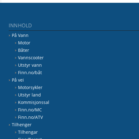
INNHOLD
På Vann
Motor
Båter
Vannscooter
Utstyr vann
Finn.no/båt
På vei
Motorsykler
Utstyr land
Kommisjonssal
Finn.no/MC
Finn.no/ATV
Tilhenger
Tilhengar