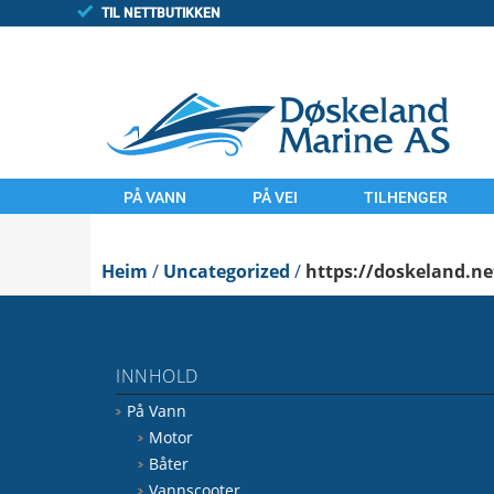
TIL NETTBUTIKKEN
PÅ VANN
PÅ VEI
TILHENGER
MOTOR
MOTORSYKLER
TILHENGAR
Heim
BÅTER
/
Uncategorized
UTSTYR
/
https://doskeland.ne
FINN/TORGET
VANNSCOOTER
LAND
UTSTYR
KOMMISJONSSAL
INNHOLD
VANN
FINN.NO/MC
På Vann
FINN.NO/BÅT
FINN.NO/ATV
Motor
Båter
Vannscooter