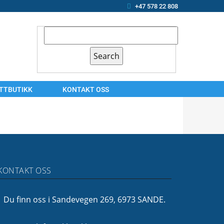
+47 578 22 808
ETTBUTIKK
KONTAKT OSS
KONTAKT
OSS
ARBEIDSSØKER?
OM
KONTAKT OSS
OSS
FINANSIERING
Du finn oss i Sandevegen 269, 6973 SANDE.
FØLG
OSS!