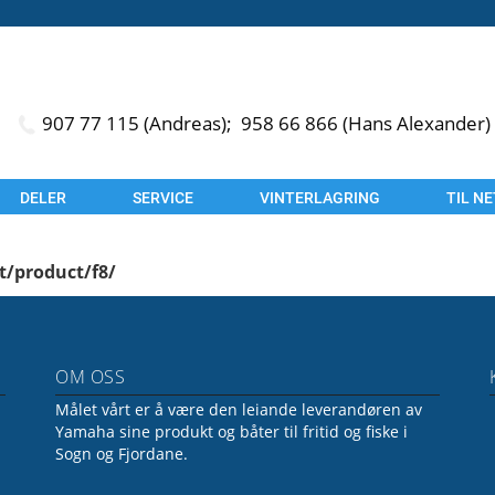
907 77 115 (Andreas);
958 66 866 (Hans Alexander)
DELER
SERVICE
VINTERLAGRING
TIL N
t/product/f8/
OM OSS
Målet vårt er å være den leiande leverandøren av
Yamaha sine produkt og båter til fritid og fiske i
Sogn og Fjordane.