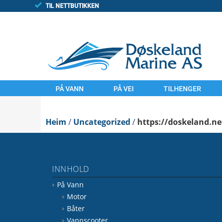
TIL NETTBUTIKKEN
PÅ VANN
PÅ VEI
TILHENGER
MOTOR
MOTORSYKLER
TILHENGAR
Heim
BÅTER
/
Uncategorized
UTSTYR
/
https://doskeland.ne
FINN/TORGET
VANNSCOOTER
LAND
UTSTYR
KOMMISJONSSAL
INNHOLD
VANN
FINN.NO/MC
På Vann
FINN.NO/BÅT
FINN.NO/ATV
Motor
Båter
Vannscooter