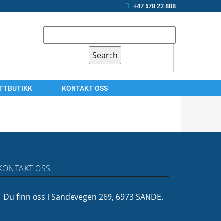
+47 578 22 808
ETTBUTIKK
KONTAKT OSS
KONTAKT
OSS
ARBEIDSSØKER?
OM
KONTAKT OSS
OSS
FINANSIERING
Du finn oss i Sandevegen 269, 6973 SANDE.
FØLG
OSS!