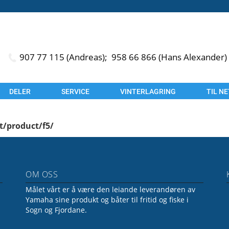
907 77 115 (Andreas);
958 66 866 (Hans Alexander)
DELER
SERVICE
VINTERLAGRING
TIL N
t/product/f5/
OM OSS
Målet vårt er å være den leiande leverandøren av
Yamaha sine produkt og båter til fritid og fiske i
Sogn og Fjordane.