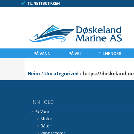
TIL NETTBUTIKKEN
PÅ VANN
PÅ VEI
TILHENGER
MOTOR
MOTORSYKLER
TILHENGAR
Heim
BÅTER
/
Uncategorized
UTSTYR
/
https://doskeland.ne
FINN/TORGET
VANNSCOOTER
LAND
UTSTYR
KOMMISJONSSAL
INNHOLD
VANN
FINN.NO/MC
På Vann
FINN.NO/BÅT
FINN.NO/ATV
Motor
Båter
Vannscooter