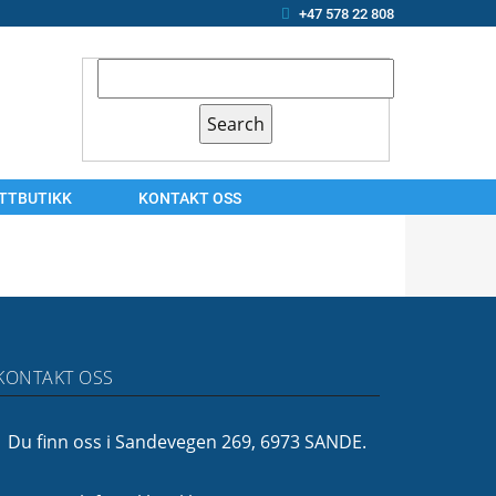
+47 578 22 808
ETTBUTIKK
KONTAKT OSS
KONTAKT
OSS
ARBEIDSSØKER?
OM
KONTAKT OSS
OSS
FINANSIERING
Du finn oss i Sandevegen 269, 6973 SANDE.
FØLG
OSS!