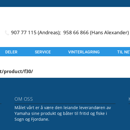
907 77 115 (Andreas);
958 66 866 (Hans Alexander)
DELER
SERVICE
VINTERLAGRING
TIL N
t/product/f30/
OM OSS
Målet vårt er å være den leiande leverandøren av
Yamaha sine produkt og båter til fritid og fiske i
Sogn og Fjordane.