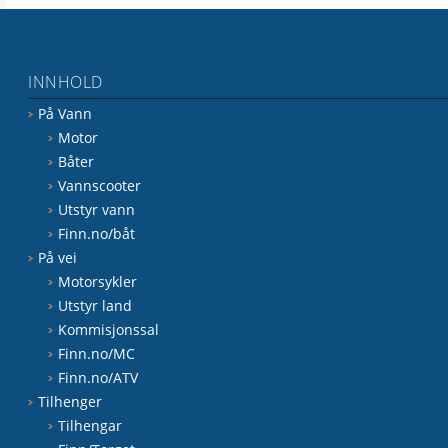
INNHOLD
På Vann
Motor
Båter
Vannscooter
Utstyr vann
Finn.no/båt
På vei
Motorsykler
Utstyr land
Kommisjonssal
Finn.no/MC
Finn.no/ATV
Tilhenger
Tilhengar