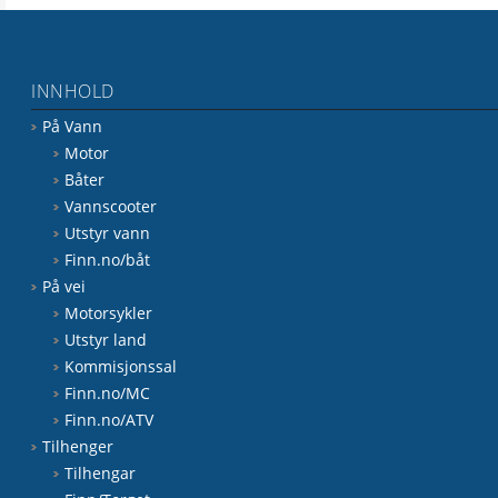
INNHOLD
På Vann
Motor
Båter
Vannscooter
Utstyr vann
Finn.no/båt
På vei
Motorsykler
Utstyr land
Kommisjonssal
Finn.no/MC
Finn.no/ATV
Tilhenger
Tilhengar