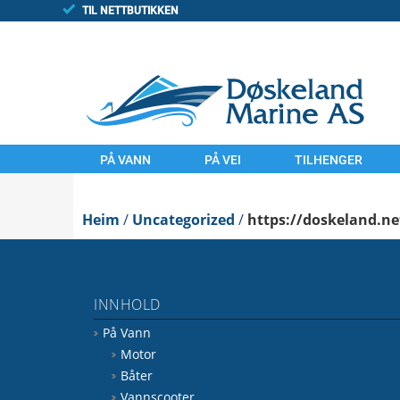
TIL NETTBUTIKKEN
PÅ VANN
PÅ VEI
TILHENGER
MOTOR
MOTORSYKLER
TILHENGAR
Heim
BÅTER
/
Uncategorized
UTSTYR
/
https://doskeland.ne
FINN/TORGET
VANNSCOOTER
LAND
UTSTYR
KOMMISJONSSAL
INNHOLD
VANN
FINN.NO/MC
På Vann
FINN.NO/BÅT
FINN.NO/ATV
Motor
Båter
Vannscooter