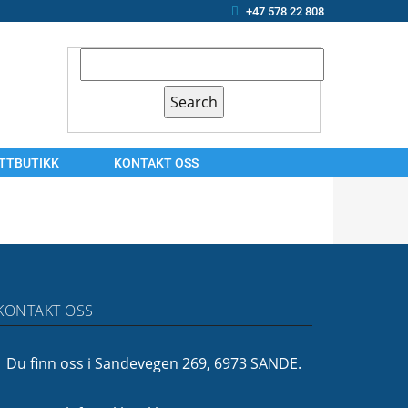
+47 578 22 808
ETTBUTIKK
KONTAKT OSS
KONTAKT
OSS
ARBEIDSSØKER?
OM
KONTAKT OSS
OSS
FINANSIERING
Du finn oss i Sandevegen 269, 6973 SANDE.
FØLG
OSS!