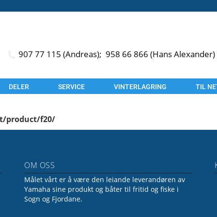
907 77 115 (Andreas);
958 66 866 (Hans Alexander)
DELER
SERVICE
VINTERLAGRING
TIL N
t/product/f20/
OM OSS
Målet vårt er å være den leiande leverandøren av
Yamaha sine produkt og båter til fritid og fiske i
Sogn og Fjordane.