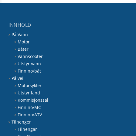
INNHOLD
På Vann
Motor
Båter
Vannscooter
Utstyr vann
Finn.no/båt
På vei
Motorsykler
Utstyr land
Kommisjonssal
Finn.no/MC
Finn.no/ATV
Tilhenger
Tilhengar