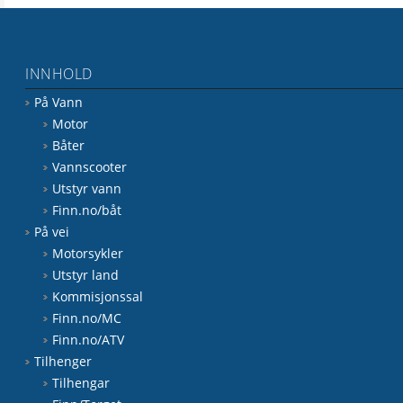
INNHOLD
På Vann
Motor
Båter
Vannscooter
Utstyr vann
Finn.no/båt
På vei
Motorsykler
Utstyr land
Kommisjonssal
Finn.no/MC
Finn.no/ATV
Tilhenger
Tilhengar