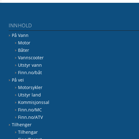
INNHOLD
På Vann
Motor
Båter
Vannscooter
Utstyr vann
Finn.no/båt
På vei
Motorsykler
Utstyr land
Kommisjonssal
Finn.no/MC
Finn.no/ATV
Tilhenger
Tilhengar