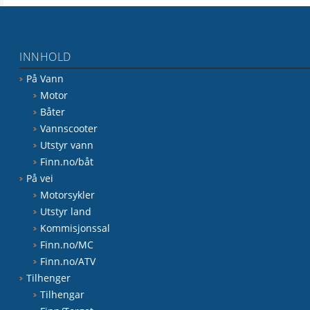
INNHOLD
På Vann
Motor
Båter
Vannscooter
Utstyr vann
Finn.no/båt
På vei
Motorsykler
Utstyr land
Kommisjonssal
Finn.no/MC
Finn.no/ATV
Tilhenger
Tilhengar