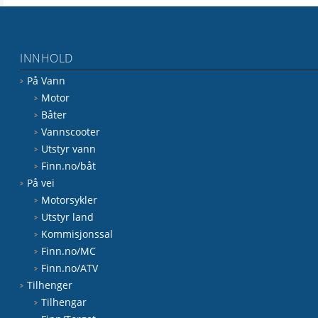
INNHOLD
På Vann
Motor
Båter
Vannscooter
Utstyr vann
Finn.no/båt
På vei
Motorsykler
Utstyr land
Kommisjonssal
Finn.no/MC
Finn.no/ATV
Tilhenger
Tilhengar