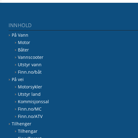
INNHOLD
På Vann
Motor
Båter
Vannscooter
Utstyr vann
Finn.no/båt
På vei
Motorsykler
Utstyr land
Kommisjonssal
Finn.no/MC
Finn.no/ATV
Tilhenger
Tilhengar