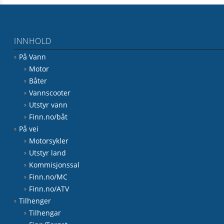
INNHOLD
På Vann
Motor
Båter
Vannscooter
Utstyr vann
Finn.no/båt
På vei
Motorsykler
Utstyr land
Kommisjonssal
Finn.no/MC
Finn.no/ATV
Tilhenger
Tilhengar