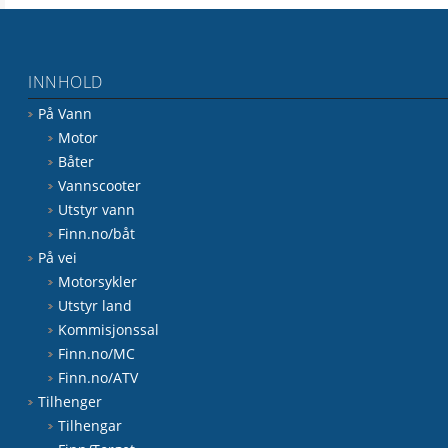
INNHOLD
På Vann
Motor
Båter
Vannscooter
Utstyr vann
Finn.no/båt
På vei
Motorsykler
Utstyr land
Kommisjonssal
Finn.no/MC
Finn.no/ATV
Tilhenger
Tilhengar