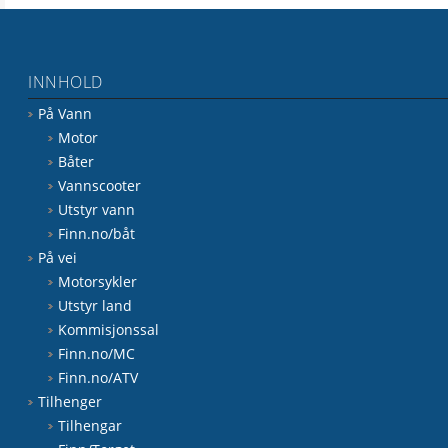
INNHOLD
På Vann
Motor
Båter
Vannscooter
Utstyr vann
Finn.no/båt
På vei
Motorsykler
Utstyr land
Kommisjonssal
Finn.no/MC
Finn.no/ATV
Tilhenger
Tilhengar