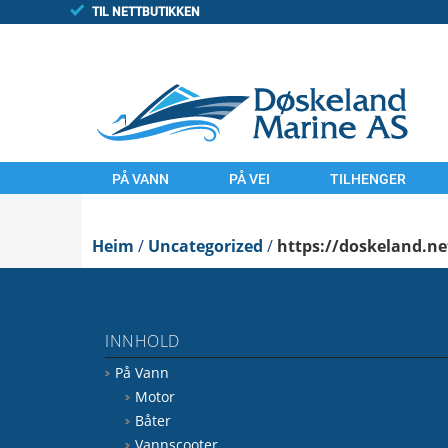
TIL NETTBUTIKKEN
PÅ VANN
PÅ VEI
TILHENGER
MOTOR
MOTORSYKLER
TILHENGAR
Heim
BÅTER
/
Uncategorized
UTSTYR
/
https://doskeland.n
FINN/TORGET
VANNSCOOTER
LAND
UTSTYR
KOMMISJONSSAL
INNHOLD
VANN
FINN.NO/MC
På Vann
FINN.NO/BÅT
FINN.NO/ATV
Motor
Båter
Vannscooter