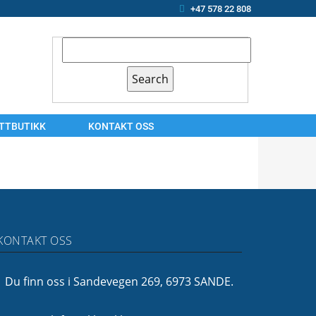
+47 578 22 808
ETTBUTIKK
KONTAKT OSS
KONTAKT
OSS
ARBEIDSSØKER?
OM
KONTAKT OSS
OSS
FINANSIERING
Du finn oss i Sandevegen 269, 6973 SANDE.
FØLG
OSS!