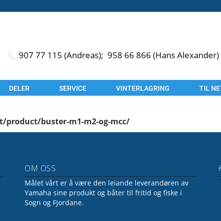
907 77 115 (Andreas);
958 66 866 (Hans Alexander)
DELER
SERVICE
VINTERLAGRING
TIL N
et/product/buster-m1-m2-og-mcc/
OM OSS
Målet vårt er å være den leiande leverandøren av
Yamaha sine produkt og båter til fritid og fiske i
Sogn og Fjordane.