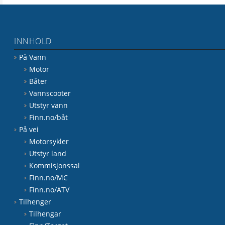
INNHOLD
På Vann
Motor
Båter
Vannscooter
Utstyr vann
Finn.no/båt
På vei
Motorsykler
Utstyr land
Kommisjonssal
Finn.no/MC
Finn.no/ATV
Tilhenger
Tilhengar