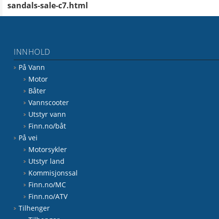
sandals-sale-c7.html
INNHOLD
På Vann
Motor
Båter
Vannscooter
Utstyr vann
Finn.no/båt
På vei
Motorsykler
Utstyr land
Kommisjonssal
Finn.no/MC
Finn.no/ATV
Tilhenger