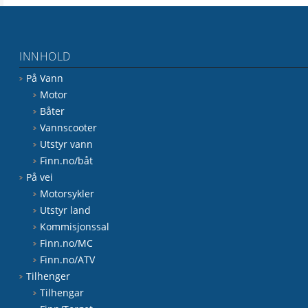
INNHOLD
På Vann
Motor
Båter
Vannscooter
Utstyr vann
Finn.no/båt
På vei
Motorsykler
Utstyr land
Kommisjonssal
Finn.no/MC
Finn.no/ATV
Tilhenger
Tilhengar