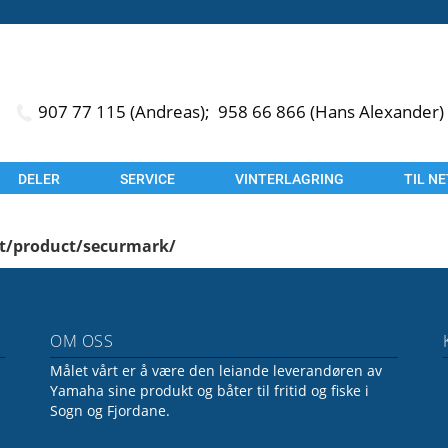
907 77 115 (Andreas);
958 66 866 (Hans Alexander)
DELER
SERVICE
VINTERLAGRING
TIL N
et/product/securmark/
OM OSS
Målet vårt er å være den leiande leverandøren av
Yamaha sine produkt og båter til fritid og fiske i
Sogn og Fjordane.