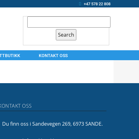
+47 578 22 808
ETTBUTIKK
KONTAKT OSS
KONTAKT
OSS
ARBEIDSSØKER?
OM
KONTAKT OSS
OSS
FINANSIERING
Du finn oss i Sandevegen 269, 6973 SANDE.
FØLG
OSS!