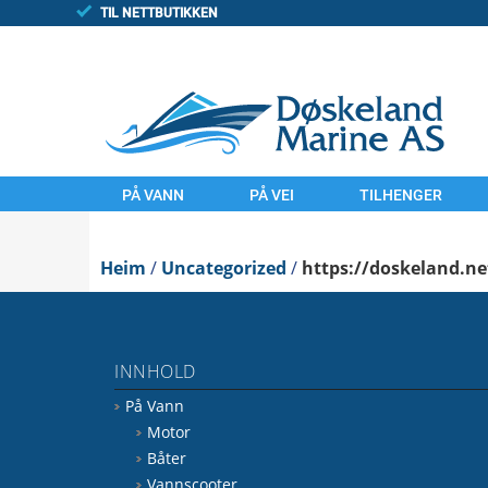
TIL NETTBUTIKKEN
PÅ VANN
PÅ VEI
TILHENGER
MOTOR
MOTORSYKLER
TILHENGAR
Heim
BÅTER
/
Uncategorized
UTSTYR
/
https://doskeland.n
FINN/TORGET
VANNSCOOTER
LAND
UTSTYR
KOMMISJONSSAL
INNHOLD
VANN
FINN.NO/MC
På Vann
FINN.NO/BÅT
FINN.NO/ATV
Motor
Båter
Vannscooter