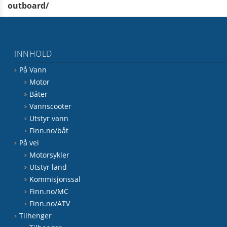
outboard/
INNHOLD
På Vann
Motor
Båter
Vannscooter
Utstyr vann
Finn.no/båt
På vei
Motorsykler
Utstyr land
Kommisjonssal
Finn.no/MC
Finn.no/ATV
Tilhenger