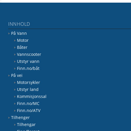
INNHOLD
På Vann
Motor
Båter
Vannscooter
Utstyr vann
Finn.no/båt
På vei
Motorsykler
Utstyr land
Kommisjonssal
Finn.no/MC
Finn.no/ATV
Tilhenger
Tilhengar