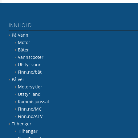
INNHOLD
På Vann
Motor
Båter
Vannscooter
Utstyr vann
Finn.no/båt
På vei
Motorsykler
Utstyr land
Kommisjonssal
Finn.no/MC
Finn.no/ATV
Tilhenger
Tilhengar