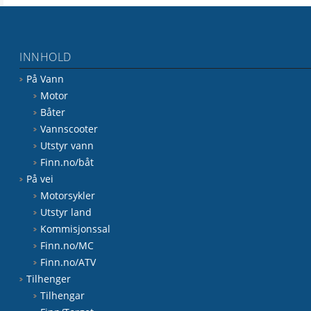
INNHOLD
På Vann
Motor
Båter
Vannscooter
Utstyr vann
Finn.no/båt
På vei
Motorsykler
Utstyr land
Kommisjonssal
Finn.no/MC
Finn.no/ATV
Tilhenger
Tilhengar