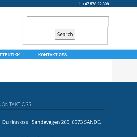
+47 578 22 808
ETTBUTIKK
KONTAKT OSS
KONTAKT
OSS
ARBEIDSSØKER?
OM
KONTAKT OSS
OSS
FINANSIERING
Du finn oss i Sandevegen 269, 6973 SANDE.
FØLG
OSS!