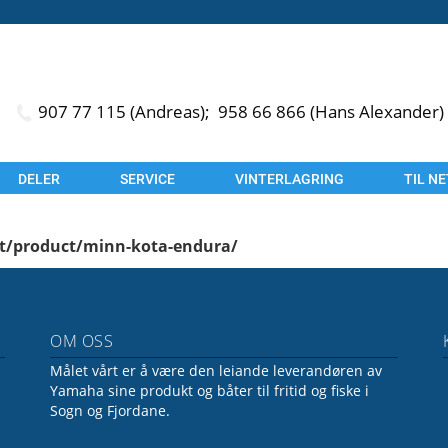
907 77 115 (Andreas);
958 66 866 (Hans Alexander)
DELER
SERVICE
VINTERLAGRING
TIL N
et/product/minn-kota-endura/
OM OSS
Målet vårt er å være den leiande leverandøren av
Yamaha sine produkt og båter til fritid og fiske i
Sogn og Fjordane.