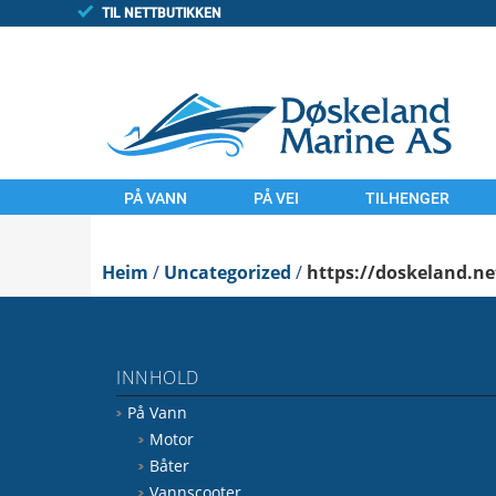
TIL NETTBUTIKKEN
PÅ VANN
PÅ VEI
TILHENGER
MOTOR
MOTORSYKLER
TILHENGAR
Heim
BÅTER
/
Uncategorized
UTSTYR
/
https://doskeland.n
FINN/TORGET
VANNSCOOTER
LAND
UTSTYR
KOMMISJONSSAL
INNHOLD
VANN
FINN.NO/MC
På Vann
FINN.NO/BÅT
FINN.NO/ATV
Motor
Båter
Vannscooter