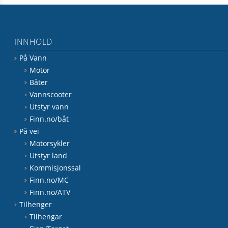
INNHOLD
På Vann
Motor
Båter
Vannscooter
Utstyr vann
Finn.no/båt
På vei
Motorsykler
Utstyr land
Kommisjonssal
Finn.no/MC
Finn.no/ATV
Tilhenger
Tilhengar