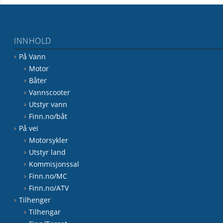
INNHOLD
På Vann
Motor
Båter
Vannscooter
Utstyr vann
Finn.no/båt
På vei
Motorsykler
Utstyr land
Kommisjonssal
Finn.no/MC
Finn.no/ATV
Tilhenger
Tilhengar