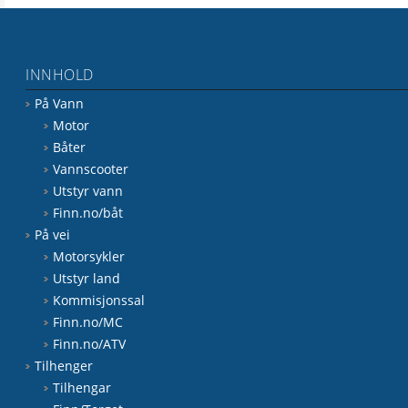
INNHOLD
På Vann
Motor
Båter
Vannscooter
Utstyr vann
Finn.no/båt
På vei
Motorsykler
Utstyr land
Kommisjonssal
Finn.no/MC
Finn.no/ATV
Tilhenger
Tilhengar