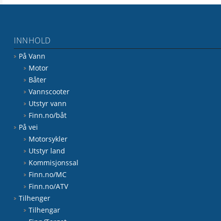
INNHOLD
På Vann
Motor
Båter
Vannscooter
Utstyr vann
Finn.no/båt
På vei
Motorsykler
Utstyr land
Kommisjonssal
Finn.no/MC
Finn.no/ATV
Tilhenger
Tilhengar