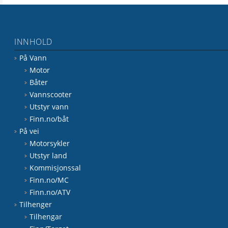
INNHOLD
På Vann
Motor
Båter
Vannscooter
Utstyr vann
Finn.no/båt
På vei
Motorsykler
Utstyr land
Kommisjonssal
Finn.no/MC
Finn.no/ATV
Tilhenger
Tilhengar