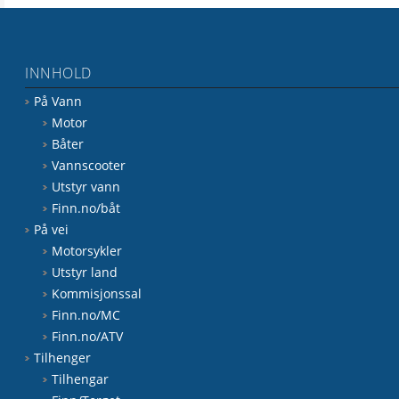
INNHOLD
På Vann
Motor
Båter
Vannscooter
Utstyr vann
Finn.no/båt
På vei
Motorsykler
Utstyr land
Kommisjonssal
Finn.no/MC
Finn.no/ATV
Tilhenger
Tilhengar