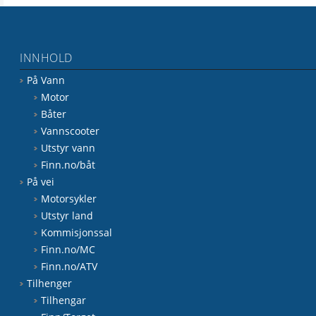
INNHOLD
På Vann
Motor
Båter
Vannscooter
Utstyr vann
Finn.no/båt
På vei
Motorsykler
Utstyr land
Kommisjonssal
Finn.no/MC
Finn.no/ATV
Tilhenger
Tilhengar